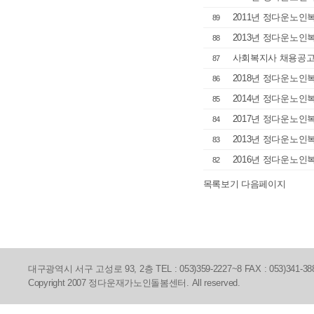
2011년 정다운노인
89
2013년 정다운노인
88
사회복지사 채용공
87
2018년 정다운노인
86
2014년 정다운노인
85
2017년 정다운노인
84
2013년 정다운노인
83
2016년 정다운노인
82
목록보기
다음페이지
대구광역시 서구 고성로 93, 2층 TEL : 053)359-2227~8 FAX : 053)341-38
Copyright 2007 정다운재가노인돌봄센터. All reserved.